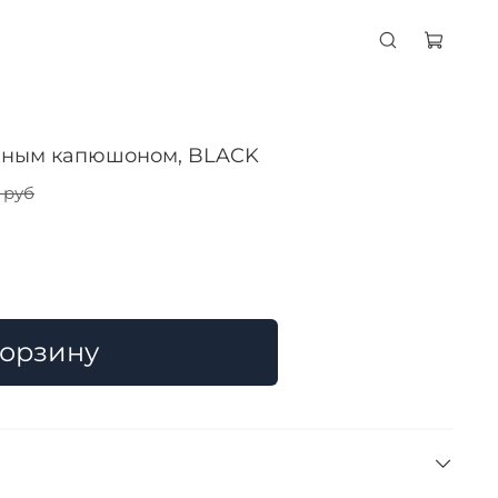
емным капюшоном, BLACK
 руб
корзину