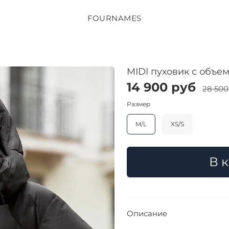
FOURNAMES
MIDI пуховик с объ
14 900 руб
28 500
Размер
M/L
XS/S
В 
Описание